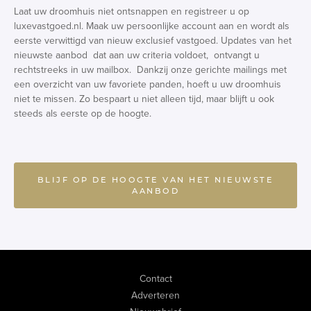
Laat uw droomhuis niet ontsnappen en registreer u op
luxevastgoed.nl. Maak uw persoonlijke account aan en wordt als
eerste verwittigd van nieuw exclusief vastgoed. Updates van het
nieuwste aanbod dat aan uw criteria voldoet, ontvangt u
rechtstreeks in uw mailbox. Dankzij onze gerichte mailings met
een overzicht van uw favoriete panden, hoeft u uw droomhuis
niet te missen. Zo bespaart u niet alleen tijd, maar blijft u ook
steeds als eerste op de hoogte.
BLIJF OP DE HOOGTE VAN HET NIEUWSTE
AANBOD
Contact
Adverteren