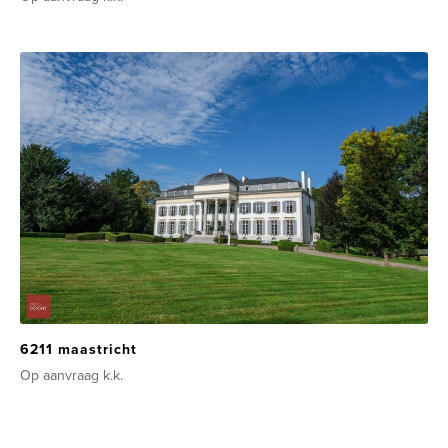
6211 maastricht
Op aanvraag
k.k.