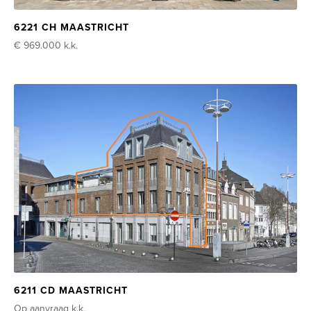
6221 CH MAASTRICHT
€ 969.000
k.k.
6211 CD MAASTRICHT
Op aanvraag
k.k.