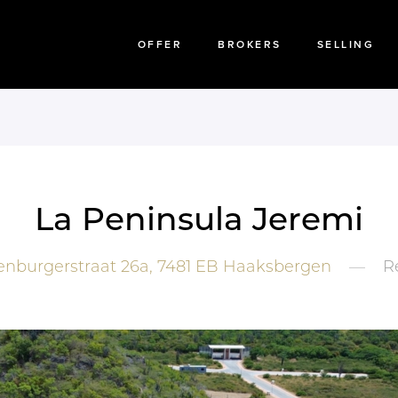
OFFER
BROKERS
SELLING
La Peninsula Jeremi
nburgerstraat 26a,
7481 EB
Haaksbergen
—
R