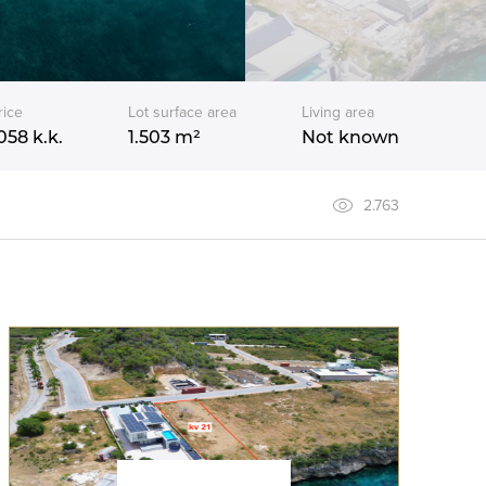
rice
Lot surface area
Living area
058
k.k.
1.503 m²
Not known
2.763