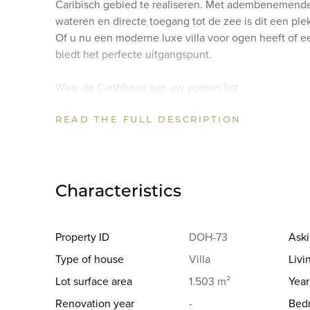
Caribisch gebied te realiseren. Met adembenemende
wateren en directe toegang tot de zee is dit een pl
Of u nu een moderne luxe villa voor ogen heeft of e
biedt het perfecte uitgangspunt.
Waar de Caribbean aan uw voeten ligt
READ THE FULL DESCRIPTION
Het perceel bevindt zich op het gewilde Jeremi-schi
omringd door ongerepte natuur. Vanuit uw woning g
de kristalheldere Caribische Zee en de ruige kustlijn 
direct vanaf het perceel naar de kalme wateren ben
grillige kust.
Characteristics
La Peninsula Jeremi is een exclusieve, beveiligde
moderne infrastructuur, wat garant staat voor hoogw
Property ID
DOH-73
Aski
perceelgrootte is er volop ruimte om een statement
Type of house
Villa
Livi
compleet met een infinity pool en ruime buitenverblij
Lot surface area
1.503 m²
Year
vrijheid kunt beleven.
Renovation year
-
Bed