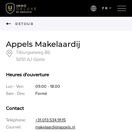
FR
RETOUR
Appels Makelaardij
Tilburgseweg 88,
5051 AJ Goirle
Heures d'ouverture
Lun - Ven:
09.00 - 18.00
Sam - Dim:
Fermé
Contact
Téléphone:
+31.013.534.91.15
Courriel:
makelaardij@appels.nl