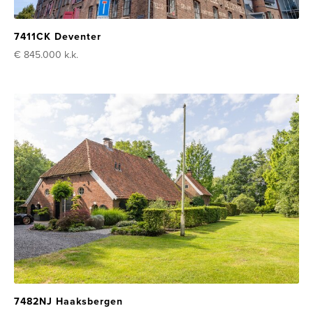
7411CK Deventer
€ 845.000
k.k.
7482NJ Haaksbergen