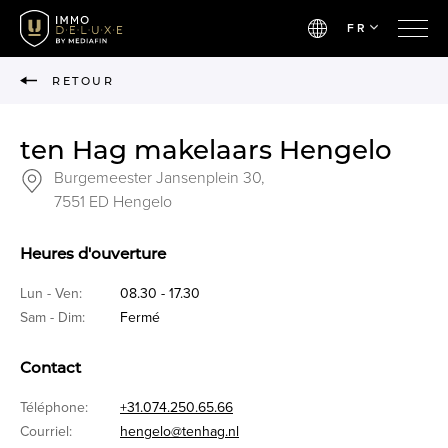
FR
RETOUR
ten Hag makelaars Hengelo
Burgemeester Jansenplein 30,
7551 ED Hengelo
Heures d'ouverture
Lun - Ven:
08.30 - 17.30
Sam - Dim:
Fermé
Contact
Téléphone:
+31.074.250.65.66
Courriel:
hengelo@tenhag.nl