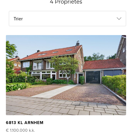
4 Propriétés
Trier
6813 KL ARNHEM
€ 1.100.000
k.k.