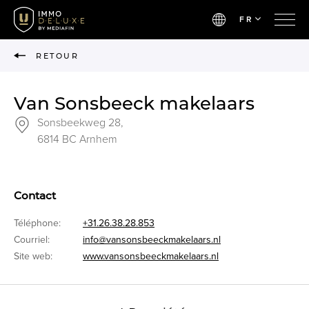
FR
RETOUR
Van Sonsbeeck makelaars
Sonsbeekweg 28,
6814 BC Arnhem
Contact
Téléphone:
+31.26.38.28.853
Courriel:
info@vansonsbeeckmakelaars.nl
Site web:
www.vansonsbeeckmakelaars.nl