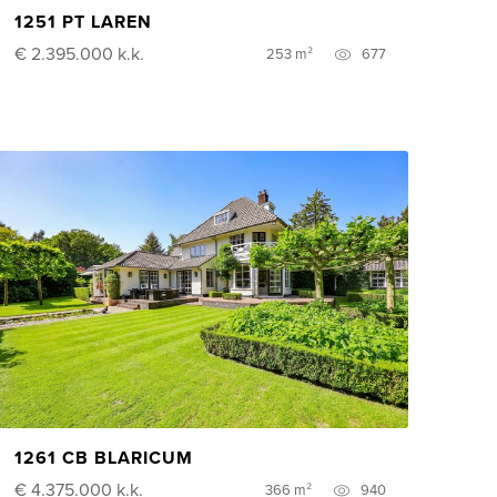
1251 PT LAREN
€ 2.395.000
k.k.
253 m²
677
1261 CB BLARICUM
€ 4.375.000
k.k.
366 m²
940