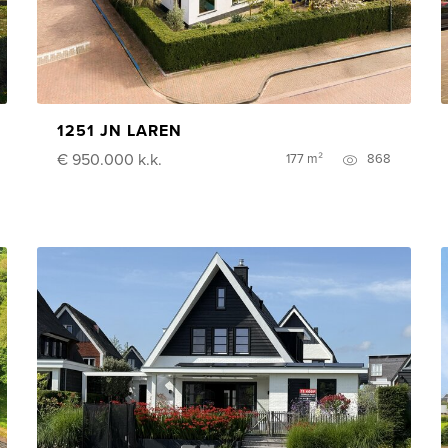
1251 JN LAREN
€ 950.000
k.k.
177 m²
868