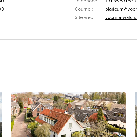
30
Téléphone:
+31.35.531.53.
.00
Courriel:
blaricum@voor
Site web:
voorma-walch.