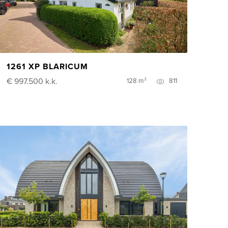
1261 XP BLARICUM
€ 997.500
k.k.
128 m²
811