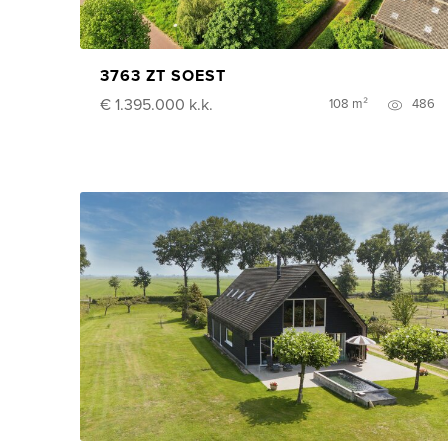
3763 ZT SOEST
€ 1.395.000
k.k.
108 m²
486