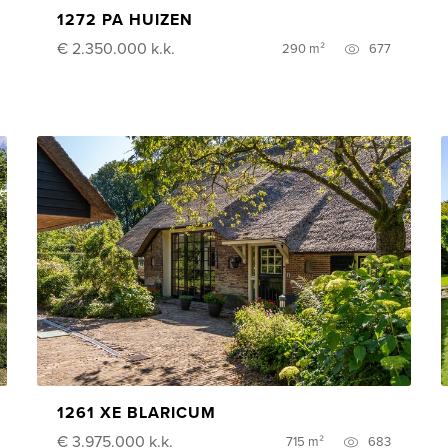
1272 PA HUIZEN
€ 2.350.000
k.k.
290 m²
677
1261 XE BLARICUM
€ 3.975.000
k.k.
715 m²
683