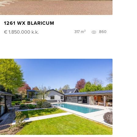
1261 WX BLARICUM
€ 1.850.000
k.k.
317 m²
860