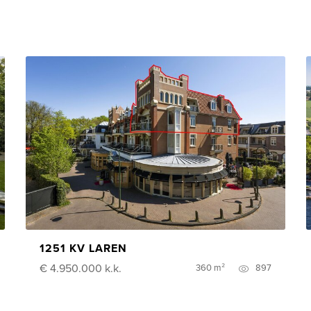
1251 KV LAREN
€ 4.950.000
k.k.
360 m²
897