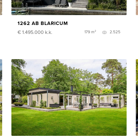
1262 AB BLARICUM
€ 1.495.000
k.k.
179 m²
2.525