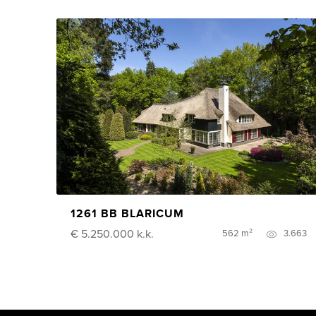
1261 BB BLARICUM
€ 5.250.000
k.k.
562 m²
3.663