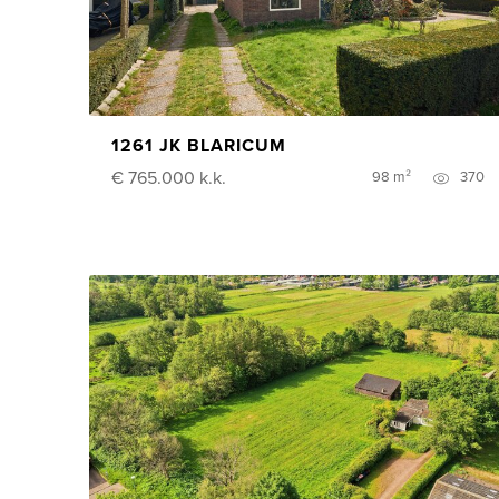
1261 JK BLARICUM
€ 765.000
k.k.
98 m²
370