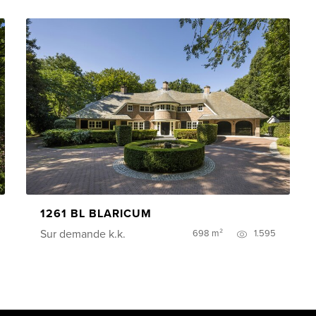
1261 BL BLARICUM
Sur demande
k.k.
698 m²
1.595