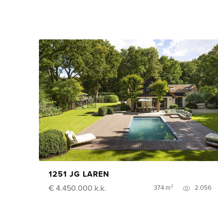
1251 JG LAREN
€ 4.450.000
k.k.
374 m²
2.056