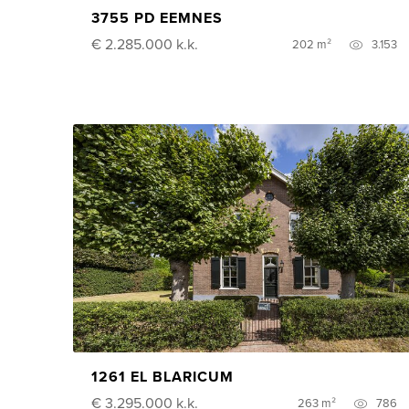
3755 PD EEMNES
€ 2.285.000
k.k.
202 m²
3.153
1261 EL BLARICUM
€ 3.295.000
k.k.
263 m²
786