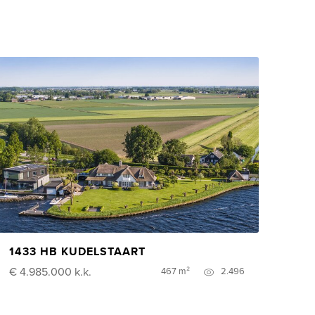
1433 HB KUDELSTAART
€ 4.985.000
k.k.
467 m²
2.496