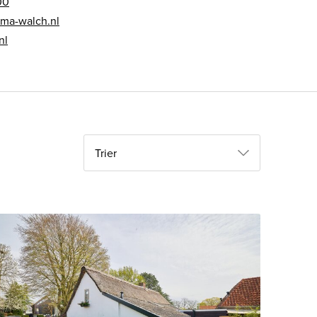
00
ma-walch.nl
nl
Trier