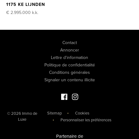
1175 KE LIJNDEN
€ 2.995.000
k.k.
Contact
Annoncer
Lettre d'information
Politique de confidentialité
Conditions générales
Signaler un contenu illicite
Facebook Immo de Luxe
Instagram Immo de Luxe
Sitemap
Cookies
© 2026 Immo de
Luxe
Personnaliser les préférences
Partenaire de