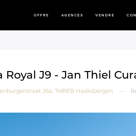
OFFRE
AGENCES
VENDRE
CO
a Royal J9 - Jan Thiel Cu
enburgerstraat 26a,
7481EB
Haaksbergen
—
R