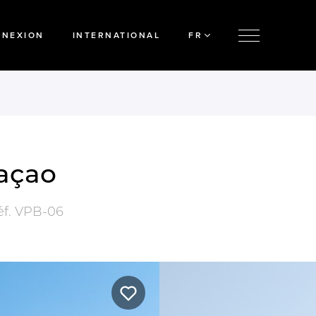
NNEXION
INTERNATIONAL
FR
raçao
éf.
VPB-06