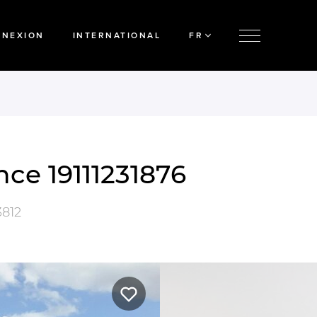
NNEXION
INTERNATIONAL
FR
nce 19111231876
812