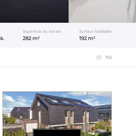
Superficie du terrain
Surface habitable
k.
282 m²
192 m²
768