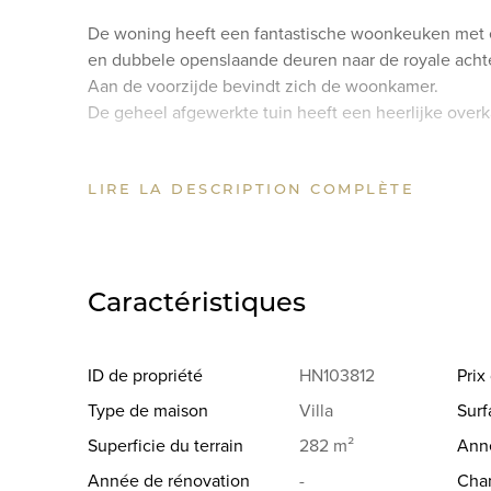
De woning heeft een fantastische woonkeuken met ei
en dubbele openslaande deuren naar de royale achte
Aan de voorzijde bevindt zich de woonkamer.
De geheel afgewerkte tuin heeft een heerlijke over
Voor warmte maken de woningen in de Blaricummer
LIRE LA DESCRIPTION COMPLÈTE
Alle woningen worden uitgerust met een warmtepomp 
overbodig. Naast verwarmen kan dit systeem ook ko
Indeling:
Entree, hal met toilet en kast voor warmtepomp en 
Caractéristiques
De luxe keuken is gelegen aan de achterzijde van d
apparatuur van merk AEG.
Vanaf de keuken is de bijkeuken bereikbaar met veel
ID de propriété
HN103812
Pri
De begane grondvloer is voorzien van een troffelvloe
Type de maison
Villa
Surf
Superficie du terrain
282 m²
Anné
1e verdieping: 3 slaapkamers en een moderne badkam
inloopdouche, 2e toilet en wastafelmeubel met dubb
Année de rénovation
-
Cha