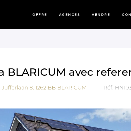
OFFRE
AGENCES
VENDRE
CO
 a BLARICUM avec refere
Jufferlaan 8,
1262 BB
BLARICUM
—
Réf.
HN103