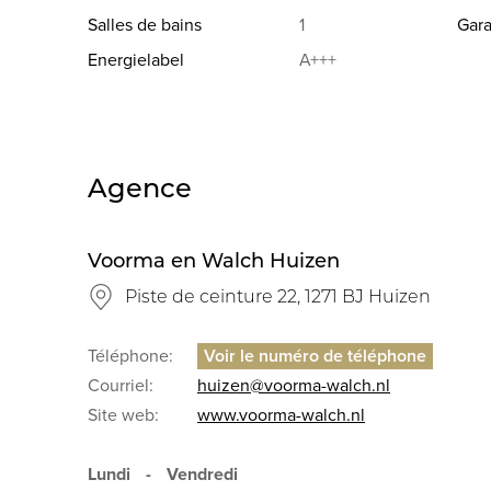
hoofdslaapkamer is voorzien van een inloopkledingk
Salles de bains
1
Gar
Energielabel
A+++
Op de verdiepingen ligt een pvc vloer en alle kozijn
flex.
2e verdieping: 3 slaapkamers, waarvan één met dakk
Agence
Bijzonderheden:
- Woonoppervlak 192m²
- Energielabel A+++
Voorma en Walch Huizen
- 10 Zonnepanelen
Piste de ceinture 22, 1271 BJ Huizen
- 5 slaapkamers
- A27 makkelijk bereikbaar
Téléphone:
Omgeving:
Courriel:
huizen@voorma-walch.nl
De Blaricummermeent is een jonge en populaire wo
Site web:
www.voorma-walch.nl
Tafelberg, de Blaricummerheide, het Gooimeer en het
het nabijgelegen Huizen en het oude dorp van Blaric
Lundi
-
Vendredi
gesitueerd ten opzichten van uitvalswegen richting