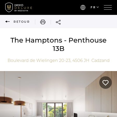
FR
IMPRIMER
RETOUR
The Hamptons - Penthouse
13B
Boulevard de Wielingen 20-23,
4506 JH
Cadzand