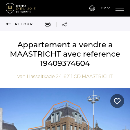
FR
IMPRIMER
RETOUR
Appartement a vendre a
MAASTRICHT avec reference
19409374604
van Hasseltkade 24,
6211 CD
MAASTRICHT