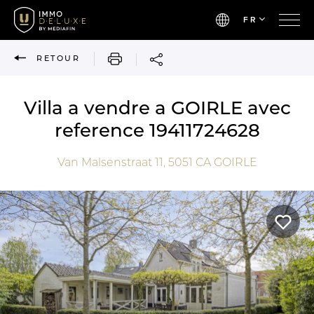
FR
IMPRIMER
RETOUR
Villa a vendre a GOIRLE avec
reference 19411724628
Van Malsenstraat 11,
5051 CA
GOIRLE