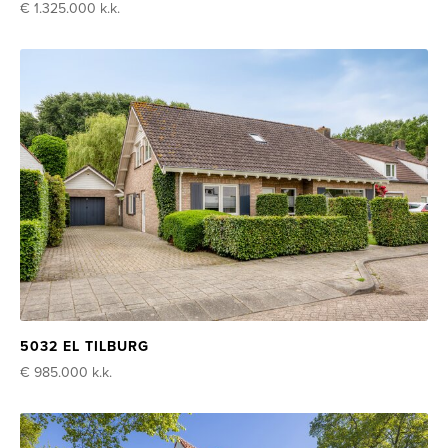
€ 1.325.000
k.k.
5032 EL TILBURG
€ 985.000
k.k.