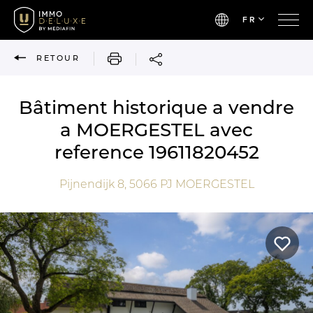
FR
IMPRIMER
RETOUR
Bâtiment historique a vendre
a MOERGESTEL avec
reference 19611820452
Pijnendijk 8,
5066 PJ
MOERGESTEL