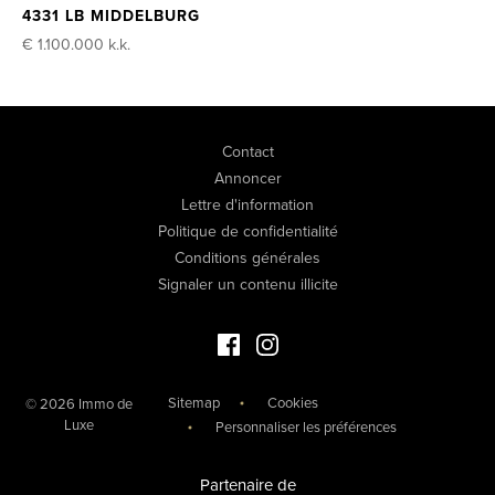
4331 LB MIDDELBURG
€ 1.100.000
k.k.
Contact
Annoncer
Lettre d'information
Politique de confidentialité
Conditions générales
Signaler un contenu illicite
Facebook Immo de Luxe
Instagram Immo de Luxe
Sitemap
Cookies
© 2026 Immo de
Luxe
Personnaliser les préférences
Partenaire de