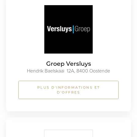
Groep Versluys
Hendrik Baelskaai 12A, 8400 Oostende
PLUS D'INFORMATIONS ET
D'OFFRES