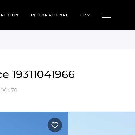
NNEXION
INTERNATIONAL
FR
ce 19311041966
100478