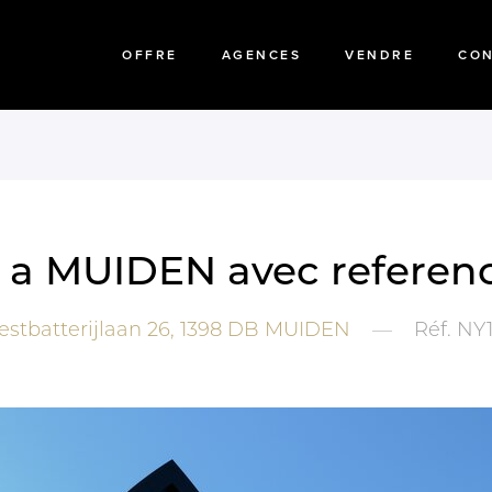
OFFRE
AGENCES
VENDRE
CO
e a MUIDEN avec referen
stbatterijlaan 26,
1398 DB
MUIDEN
—
Réf.
NY