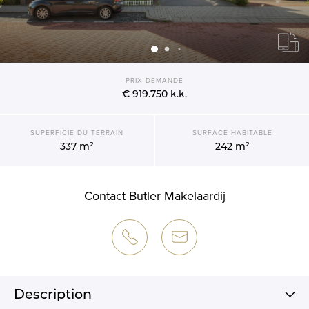
PRIX DEMANDÉ
€ 919.750
k.k.
SUPERFICIE DU TERRAIN
SURFACE HABITABLE
337 m²
242 m²
Contact Butler Makelaardij
Description