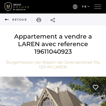
FR
IMPRIMER
RETOUR
Appartement a vendre a
LAREN avec reference
19611040923
Burgemeester van Nispen van Sevenaerstraat 10a,
1251 KH
LAREN