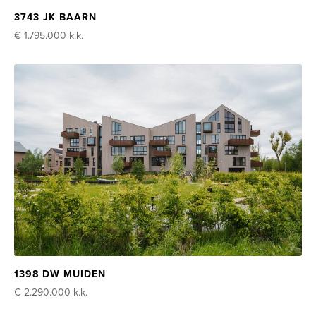
3743 JK BAARN
€ 1.795.000
k.k.
1398 DW MUIDEN
€ 2.290.000
k.k.