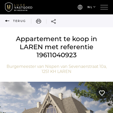
NL
AFDRUKKEN
TERUG
Appartement te koop in
LAREN met referentie
19611040923
Burgemeester van Nispen van Sevenaerstraat 10a,
1251 KH
LAREN