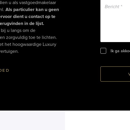
ndien u als vastgoedmakelaar
nl.
Als particulier kan u geen
rvoor dient u contact op te
ugvinden in de lijst.
bij u langs om de
n zorgvuldig toe te lichten.
met het hoogwaardige Luxury
vertuigen.
Ik ga akk
OED