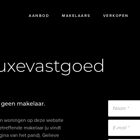
AANBOD
MAKELAARS
VERKOPEN
uxevastgoed
lf geen makelaar.
en woningen op deze website
etreffende makelaar (u vindt
ina van het pand). Gelieve