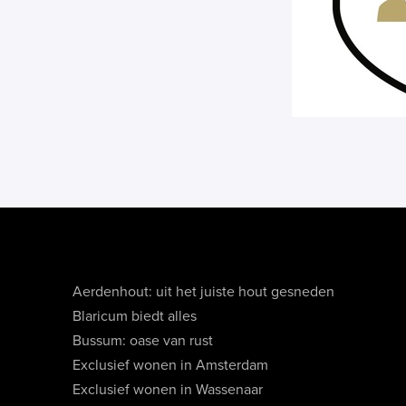
Aerdenhout: uit het juiste hout gesneden
Blaricum biedt alles
Bussum: oase van rust
Exclusief wonen in Amsterdam
Exclusief wonen in Wassenaar