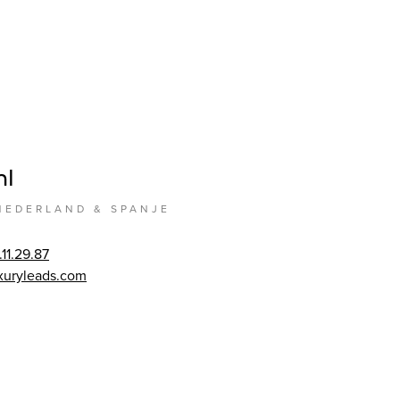
hl
NEDERLAND & SPANJE
.11.29.87
xuryleads.com