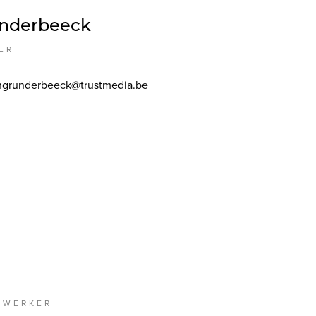
underbeeck
ER
angrunderbeeck@trustmedia.be
EWERKER