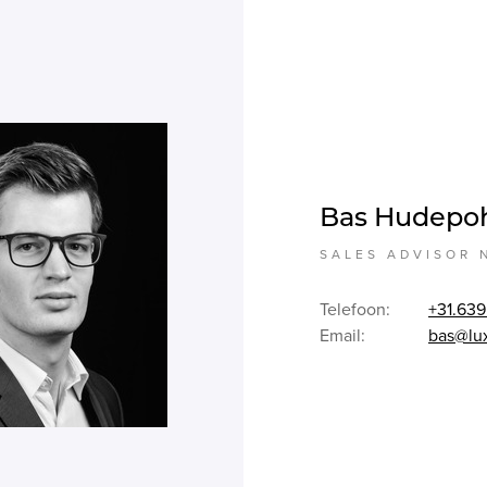
Bas Hudepo
SALES ADVISOR 
Telefoon:
+31.639
Email:
bas@lu