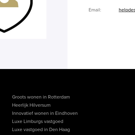
Email:
helpde
Groots wonen in Rotterdam
Heerlijk Hilversum
Innovatief wonen in Eindhoven
Luxe Limburgs vastgoed
Luxe vastgoed in Den Haag