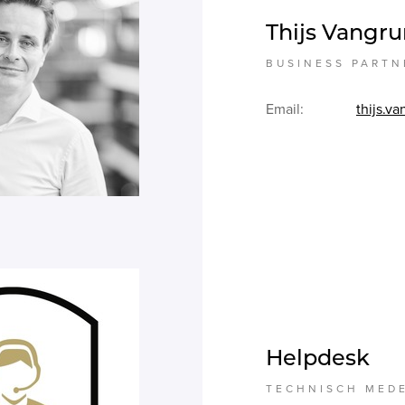
Thijs Vangr
BUSINESS PARTN
Email:
thijs.v
Helpdesk
TECHNISCH MED