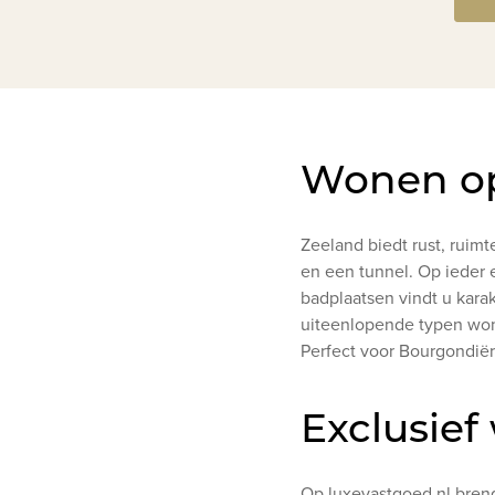
Wonen op
Zeeland biedt rust, ruim
en een tunnel. Op ieder 
badplaatsen vindt u karak
uiteenlopende typen won
Perfect voor Bourgondiër
Exclusief
Op luxevastgoed.nl bre