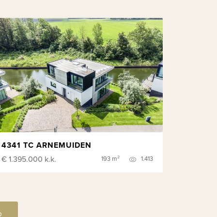
4341 TC ARNEMUIDEN
€ 1.395.000
k.k.
193 m²
1.413
D