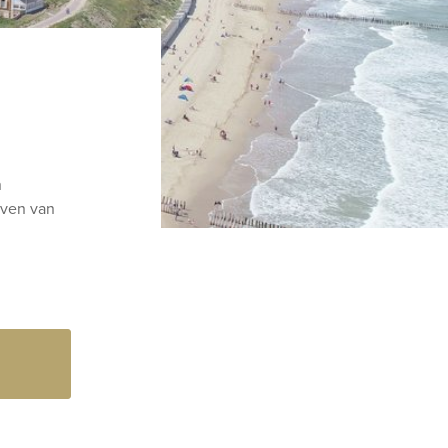
n
aven van