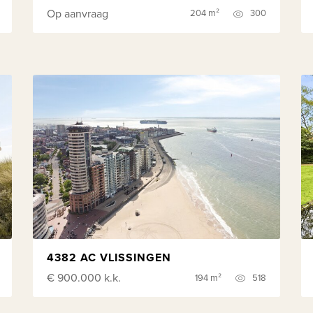
Op aanvraag
204 m²
300
4382 AC VLISSINGEN
€ 900.000
k.k.
194 m²
518