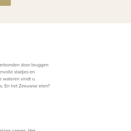
 verbonden door bruggen
rvolle stadjes en
de wateren vindt u
s. En het Zeeuwse eten?
laars samen. Het