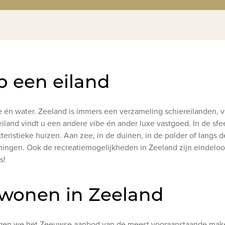
 een eiland
te én water. Zeeland is immers een verzameling schiereilanden,
eiland vindt u een andere
vibe
én ander luxe vastgoed. In de sfee
teristieke huizen. Aan zee, in de duinen, in de polder of langs 
ingen. Ook de recreatiemogelijkheden in Zeeland zijn eindeloo
s!
 wonen in Zeeland
ngen we het Zeeuwse aanbod van de meest vooraanstaande make