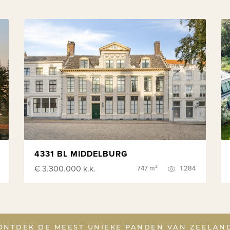
4331 BL MIDDELBURG
€ 3.300.000
k.k.
747 m²
1.284
ONTDEK DE MEEST UNIEKE PANDEN VAN ZEELAN