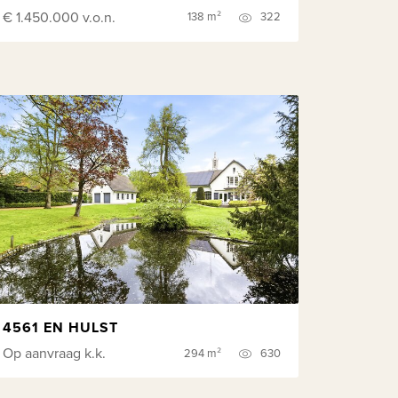
€ 1.450.000
v.o.n.
138 m²
322
4561 EN HULST
Op aanvraag
k.k.
294 m²
630