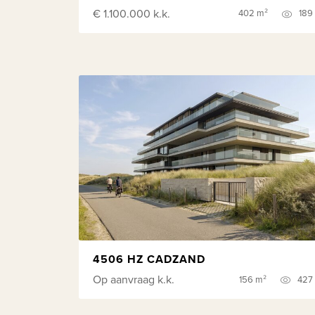
€ 1.100.000
k.k.
402 m²
189
4506 HZ CADZAND
Op aanvraag
k.k.
156 m²
427