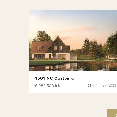
4501 NC Oostburg
€ 982.500
k.k.
198 m²
1.088