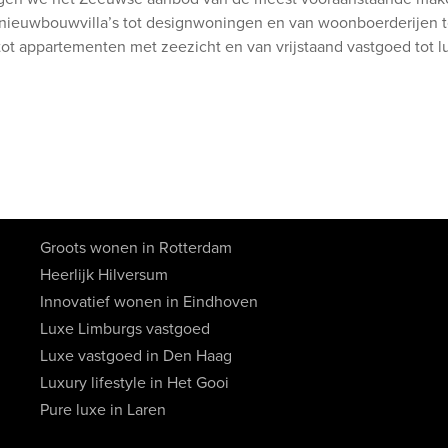
 nieuwbouwvilla’s tot designwoningen en van woonboerderijen t
tot appartementen met zeezicht en van vrijstaand vastgoed tot
Groots wonen in Rotterdam
Heerlijk Hilversum
Innovatief wonen in Eindhoven
Luxe Limburgs vastgoed
Luxe vastgoed in Den Haag
Luxury lifestyle in Het Gooi
Pure luxe in Laren