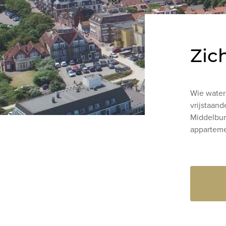
Zic
Wie water 
vrijstaan
Middelbur
apparteme