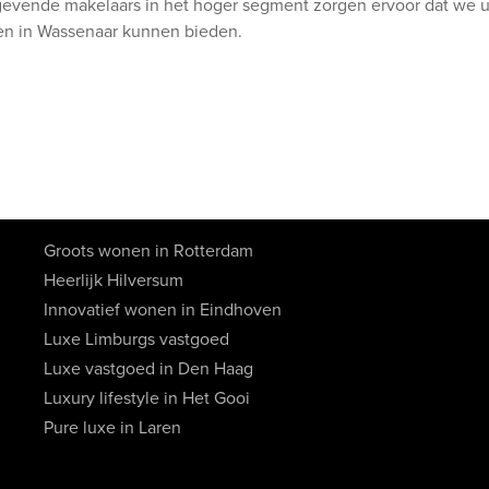
evende makelaars in het hoger segment zorgen ervoor dat we u
en in Wassenaar kunnen bieden.
Groots wonen in Rotterdam
Heerlijk Hilversum
Innovatief wonen in Eindhoven
Luxe Limburgs vastgoed
Luxe vastgoed in Den Haag
Luxury lifestyle in Het Gooi
Pure luxe in Laren