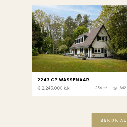
2243 CP WASSENAAR
€ 2.245.000
k.k.
254 m²
842
BEKIJK A