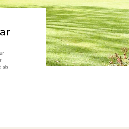
ar
ur.
r
 als