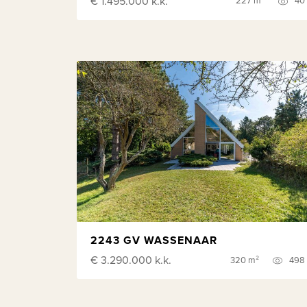
€ 1.495.000
k.k.
227 m²
40
2243 GV WASSENAAR
€ 3.290.000
k.k.
320 m²
498