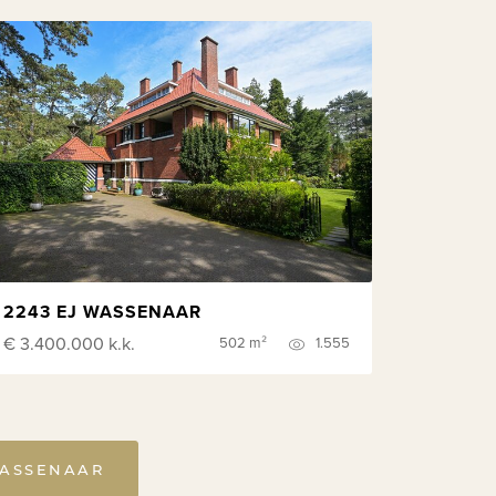
2243 EJ WASSENAAR
€ 3.400.000
k.k.
502 m²
1.555
WASSENAAR