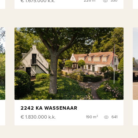
€ 1.675.000
k.k.
226 m²
330
2242 KA WASSENAAR
€ 1.830.000
k.k.
190 m²
641