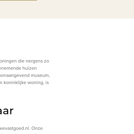
woningen die nergens zo
mbenemende huizen
ls toonaangevend museum,
 koninklijke woning, is
aar
uxevastgoed.nl. Onze