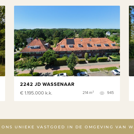
2242 JD WASSENAAR
€ 1.195.000
k.k.
214 m²
945
L ONS UNIEKE VASTGOED IN DE OMGEVING VAN 