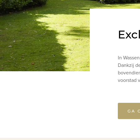
Exc
In Wassena
Dankzij de
bovendien
voorstad 
GA 