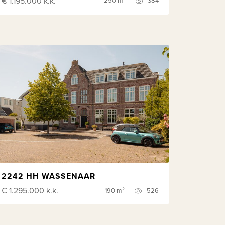
€ 1.195.000
k.k.
250 m²
384
2242 HH WASSENAAR
€ 1.295.000
k.k.
190 m²
526