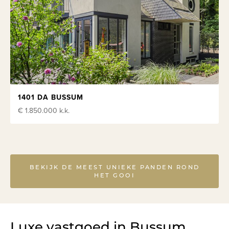
1401 DA BUSSUM
€ 1.850.000
k.k.
BEKIJK DE MEEST UNIEKE PANDEN ROND
HET GOOI
Luxe vastgoed in Bussum