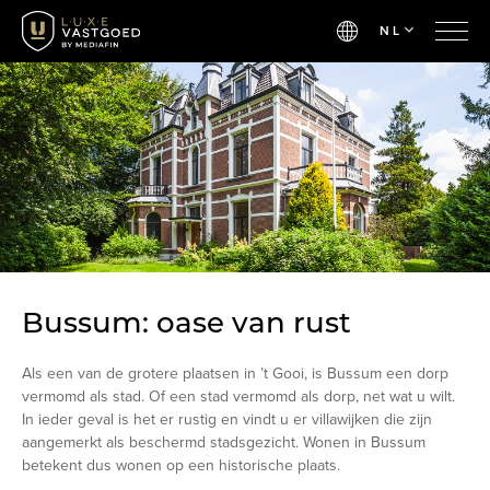
NL
Bussum: oase van rust
Als een van de grotere plaatsen in ’t Gooi, is Bussum een dorp
vermomd als stad. Of een stad vermomd als dorp, net wat u wilt.
In ieder geval is het er rustig en vindt u er villawijken die zijn
aangemerkt als beschermd stadsgezicht. Wonen in Bussum
betekent dus wonen op een historische plaats.