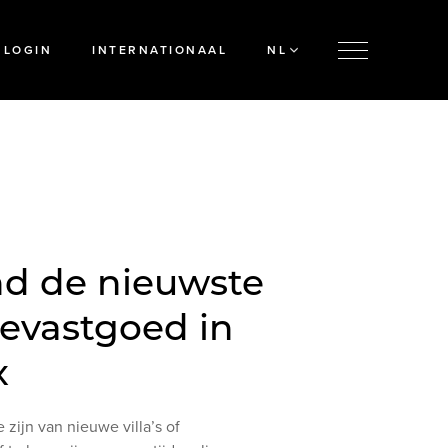
LOGIN
INTERNATIONAAL
NL
d de nieuwste
xevastgoed in
x
 zijn van nieuwe villa’s of