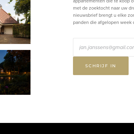
appartementen die te koop of 
met de zoektocht naar uw d
nieuwsbrief brengt u elke zo
panden die afgelopen week 
E-mailadres
SCHRIJF IN