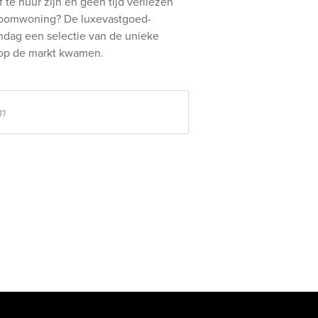
te huur zijn en geen tijd verliezen
roomwoning? De luxevastgoed-
ndag een selectie van de unieke
op de markt kwamen.