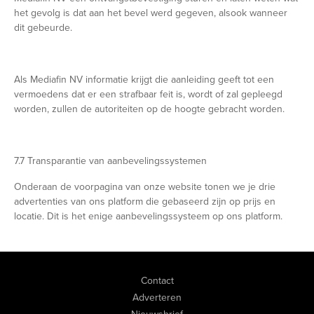
het gevolg is dat aan het bevel werd gegeven, alsook wanneer
dit gebeurde.
Als Mediafin NV informatie krijgt die aanleiding geeft tot een
vermoedens dat er een strafbaar feit is, wordt of zal gepleegd
worden, zullen de autoriteiten op de hoogte gebracht worden.
7.7 Transparantie van aanbevelingssystemen
Onderaan de voorpagina van onze website tonen we je drie
advertenties van ons platform die gebaseerd zijn op prijs en
locatie. Dit is het enige aanbevelingssysteem op ons platform.
Contact
Adverteren