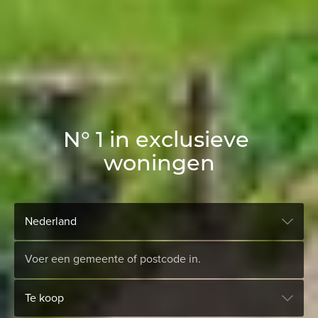
N
°
1
i
n
e
x
c
l
u
s
i
e
v
e
w
o
n
i
n
g
e
n
Nederland
Te koop