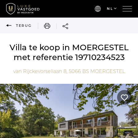
NL
AFDRUKKEN
TERUG
Villa te koop in MOERGESTEL
met referentie 19710234523
van Rijckevorsellaan 8,
5066 BS
MOERGESTEL