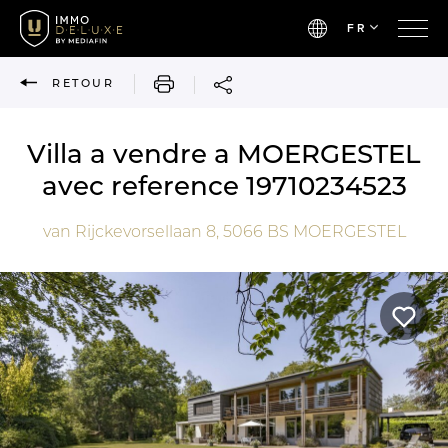
FR
IMPRIMER
RETOUR
Villa a vendre a MOERGESTEL
avec reference 19710234523
van Rijckevorsellaan 8,
5066 BS
MOERGESTEL