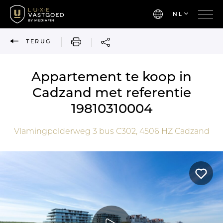
NL
AFDRUKKEN
TERUG
Appartement te koop in
Cadzand met referentie
19810310004
Vlamingpolderweg 3 bus C302,
4506 HZ
Cadzand