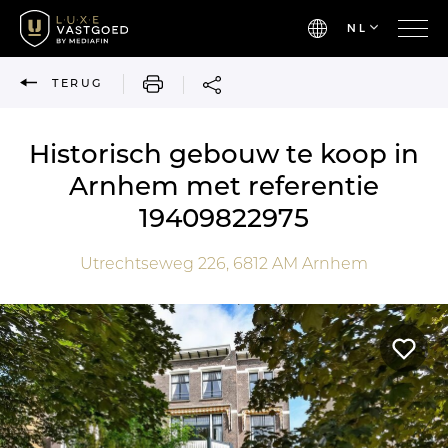
NL
AFDRUKKEN
TERUG
Historisch gebouw te koop in
Arnhem met referentie
19409822975
Utrechtseweg 226,
6812 AM
Arnhem