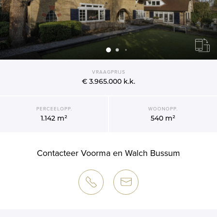
VRAAGPRIJS
€ 3.965.000
k.k.
PERCEELOPP.
WOONOPP.
1.142 m²
540 m²
Contacteer Voorma en Walch Bussum