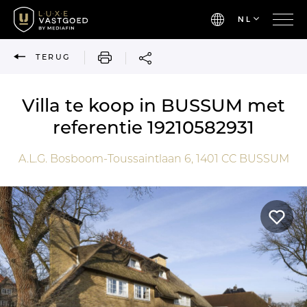
NL
AFDRUKKEN
TERUG
Villa te koop in BUSSUM met
referentie 19210582931
A.L.G. Bosboom-Toussaintlaan 6,
1401 CC
BUSSUM