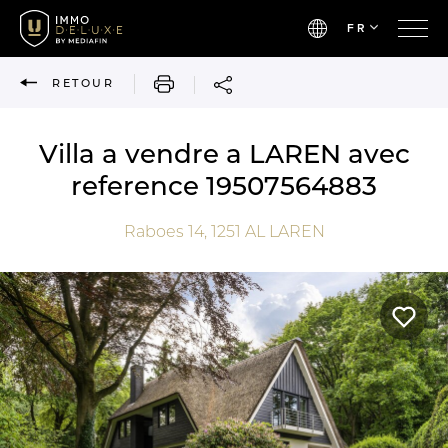
FR
IMPRIMER
RETOUR
Villa a vendre a LAREN avec
reference 19507564883
Raboes 14,
1251 AL
LAREN