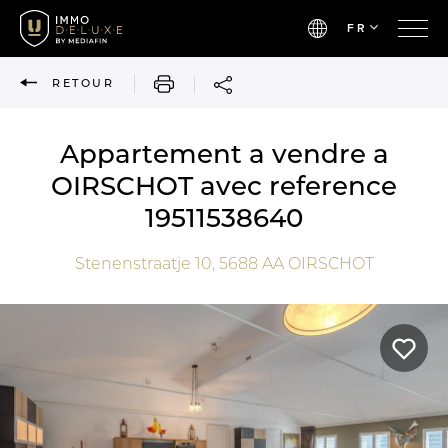
FR
IMPRIMER
RETOUR
Appartement a vendre a
OIRSCHOT avec reference
19511538640
Stenenstraatje 10,
5688 AA
OIRSCHOT