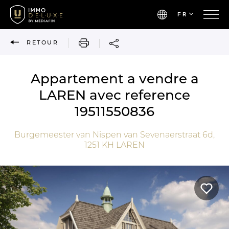
FR
IMPRIMER
RETOUR
Appartement a vendre a
LAREN avec reference
19511550836
Burgemeester van Nispen van Sevenaerstraat 6d,
1251 KH
LAREN