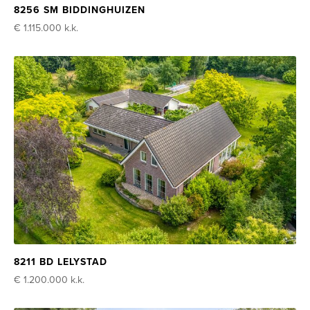
8256 SM BIDDINGHUIZEN
€ 1.115.000
k.k.
8211 BD LELYSTAD
€ 1.200.000
k.k.