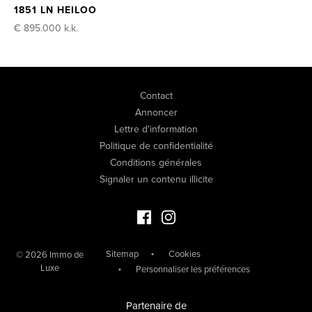
1851 LN HEILOO
€ 895.000
k.k.
Contact
Annoncer
Lettre d'information
Politique de confidentialité
Conditions générales
Signaler un contenu illicite
Facebook Immo de Luxe
Instagram Immo de Luxe
Sitemap
Cookies
© 2026 Immo de
Luxe
Personnaliser les préférences
Partenaire de