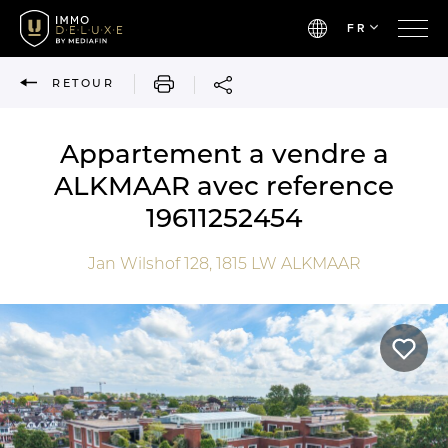
FR
IMPRIMER
RETOUR
Appartement a vendre a
ALKMAAR avec reference
19611252454
Jan Wilshof 128,
1815 LW
ALKMAAR