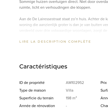
Sommige huizen overtuigen direct. Niet door overd
ruimte, licht en verhoudingen die kloppen.
Aan de De Lairessestraat staat zo’n huis. Achter de 
woning die aanzienlijk groter is dan je van buiten 
verdeeld over drie volwaardige woonlagen, zorgt de
diepte voor een royaal woongevoel.
LIRE LA DESCRIPTION COMPLÈTE
De Lairessestraat – Zuid op zijn best
De Lairessestraat behoort tot de meer geliefde lan
volwassen bomen en een rustige uitstraling. Het Von
evenals het Museumplein en het Concertgebouw. Voo
Caractéristiques
Cornelis Schuytstraat, Van Baerlestraat en Beethove
winkels, speciaalzaken en horeca. Scholen — zowel n
bereikbaar, evenals uitvalswegen richting de Zuidas 
ID de propriété
AM102952
Pri
maakt, is de combinatie van levendigheid en rust: alle
Type de maison
Villa
Surf
en stil.
Superficie du terrain
198 m²
Anné
Begane grond
Année de rénovation
-
Cha