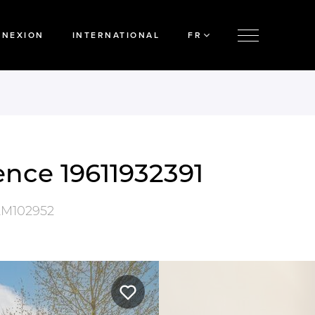
NNEXION
INTERNATIONAL
FR
nce 19611932391
M102952