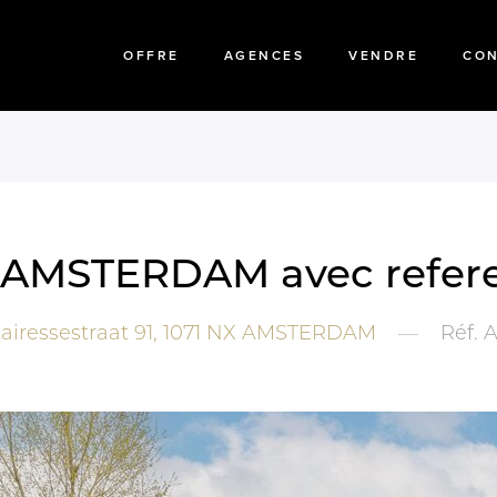
OFFRE
AGENCES
VENDRE
CO
 a AMSTERDAM avec refere
iressestraat 91,
1071 NX
AMSTERDAM
—
Réf.
A