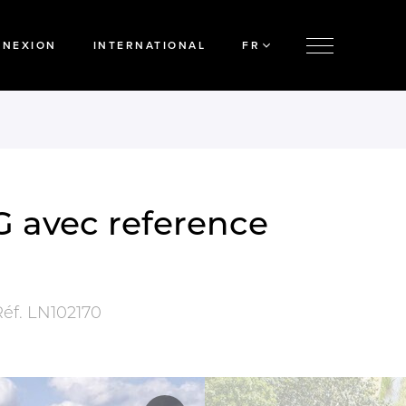
NNEXION
INTERNATIONAL
FR
 avec reference
Réf.
LN102170