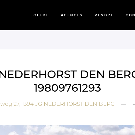
OFFRE
AGENCES
VENDRE
CO
 a NEDERHORST DEN BERG
19809761293
eweg 27,
1394 JG
NEDERHORST DEN BERG
—