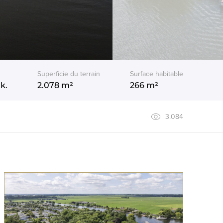
Superficie du terrain
Surface habitable
k.
2.078 m²
266 m²
3.084