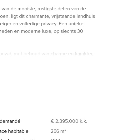
 van de mooiste, rustigste delen van de
en, ligt dit charmante, vrijstaande landhuis
eiger en volledige privacy. Een unieke
kheden en moderne luxe, op slechts 30
bouwd, met behoud van charme en karakter,
mte en uitzicht staan centraal in dit
stapklaar en met liefde onderhouden. Een huis
ozen nog uit te pakken!
angebouwde gedeelte van de woning. Hier
 met zijn groene borders, fruitbomen,
x demandé
€ 2.395.000
k.k.
ace habitable
266 m²
er met grote raampartijen en prachtig