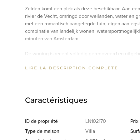
Zelden komt een plek als deze beschikbaar. Aan een
rivier de Vecht, omringd door weilanden, water en gro
met een romantisch aangelegde tuin, eigen aanlegst
combinatie van landelijk wonen, watersportmogelij
minuten van Amsterdam.
De woning is recent volledig gerenoveerd en uitge
maar voorzien van hedendaags wooncomfort. Licht, rui
LIRE LA DESCRIPTION COMPLÈTE
bijzondere huis. Alles is tot in detail afgewerkt, in
waarvan wij zeggen, hier hoeft u alleen de verhuisd
Indeling
Begane grond
Caractéristiques
De entree van de villa bevindt zich in het nieuw a
valt direct het zicht op de fraai aangelegde tuin op,
theekoepel en zichtlijnen naar het water.
ID de propriété
LN102170
Pri
Type de maison
Villa
Surf
Rechts van de entree bevindt zich een lichte zitkam