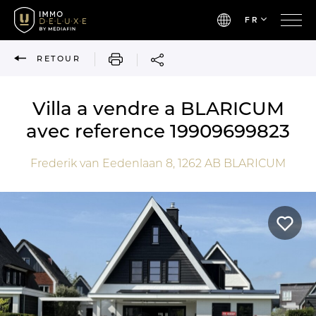
FR
IMPRIMER
RETOUR
Villa a vendre a BLARICUM
avec reference 19909699823
Frederik van Eedenlaan 8,
1262 AB
BLARICUM