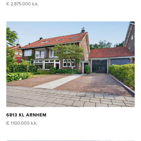
€ 2.875.000
k.k.
6813 KL ARNHEM
€ 1.100.000
k.k.