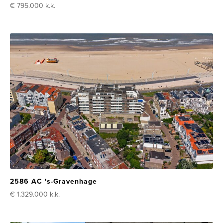
€ 795.000
k.k.
2586 AC 's-Gravenhage
€ 1.329.000
k.k.