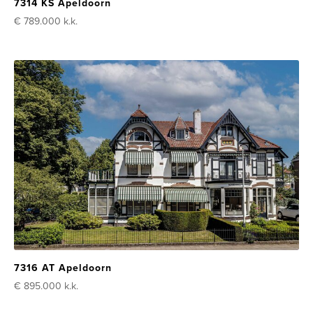
7314 KS Apeldoorn
€ 789.000
k.k.
7316 AT Apeldoorn
€ 895.000
k.k.