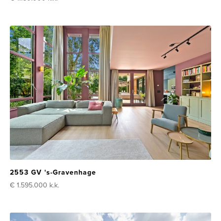
2553 GV 's-Gravenhage
€ 1.595.000
k.k.