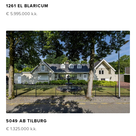
1261 EL BLARICUM
€ 5.995.000
k.k.
5049 AB TILBURG
€ 1.325.000
k.k.