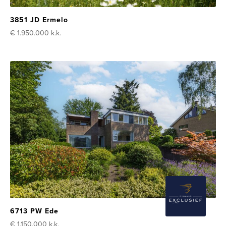
3851 JD Ermelo
€ 1.950.000
k.k.
6713 PW Ede
€ 1.150.000
k.k.