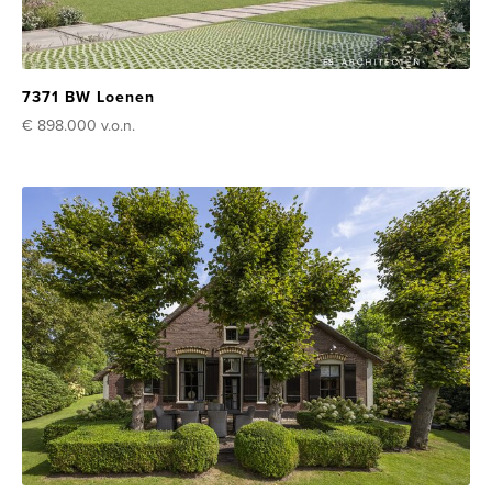
7371 BW Loenen
€ 898.000
v.o.n.