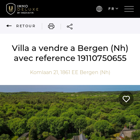
FR
IMPRIMER
RETOUR
Villa a vendre a Bergen (Nh)
avec reference 19110750655
Komlaan 21,
1861 EE
Bergen (Nh)