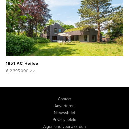
1851 AC Heiloo
€ 2.395.000
k.k.
Contact
Adverteren
Nieuwsbrief
Privacybeleid
Algemene voorwaarden