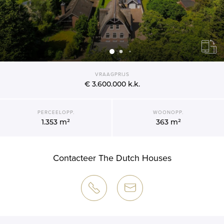
VRAAGPRIJS
€ 3.600.000
k.k.
PERCEELOPP.
WOONOPP.
1.353 m²
363 m²
Contacteer The Dutch Houses