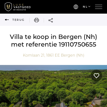
NL
AFDRUKKEN
TERUG
Villa te koop in Bergen (Nh)
met referentie 19110750655
Komlaan 21,
1861 EE
Bergen (Nh)