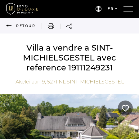
FR
IMPRIMER
RETOUR
Villa a vendre a SINT-
MICHIELSGESTEL avec
reference 19111249231
Akeleilaan 9,
5271 NL
SINT-MICHIELSGESTEL