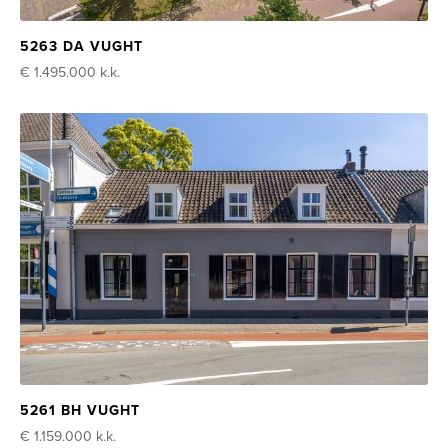
5263 DA VUGHT
€ 1.495.000
k.k.
5261 BH VUGHT
€ 1.159.000
k.k.