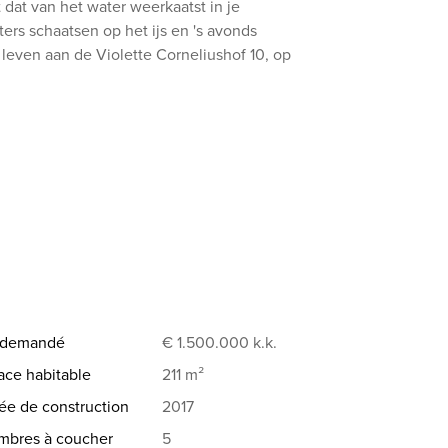
 dat van het water weerkaatst in je
ers schaatsen op het ijs en 's avonds
 leven aan de Violette Corneliushof 10, op
rlijk licht en fris met een smaakvol
e stadsgracht en het park aan de overzijde.
isch, logisch en instapklaar. Prettig is de
 geeft.
keuken én een aparte tv-/avondkamer. De
zijn én ruimte voor zichzelf willen hebben.
ane grond geeft het huis een luxe, warme
x demandé
€ 1.500.000
k.k.
n deze begane grond af. Extra zijdeur naar
ace habitable
211 m²
e de construction
2017
 toilet, drie goede slaapkamers, een royale
mbres à coucher
5