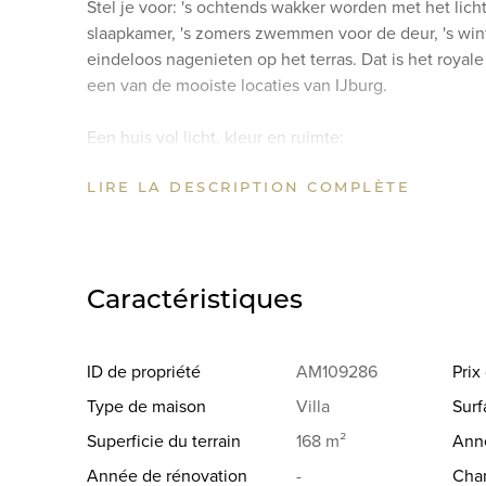
Stel je voor: 's ochtends wakker worden met het licht
slaapkamer, 's zomers zwemmen voor de deur, 's wint
eindeloos nagenieten op het terras. Dat is het royale
een van de mooiste locaties van IJburg.
Een huis vol licht, kleur en ruimte:
Deze vrijstaande familiewoning van 211 m² is uitzonde
LIRE LA DESCRIPTION COMPLÈTE
interieur vol eigen karakter en een vrij uitzicht op d
De woning is optimaal ingedeeld en helemaal af. Prakt
zij-entree die deze woning een extra goede indeling
Indeling:
Caractéristiques
Op de begane grond bevindt zich een heerlijke leef
perfecte combinatie voor gezinnen die samen willen 
De gietvloer met vloerverwarming op de gehele beg
ID de propriété
AM109286
Pri
uitstraling. De ontvangsthal, toilet en trapkast make
Type de maison
Villa
Surf
parking aan voorzijde.
Superficie du terrain
168 m²
Anné
De eerste verdieping heeft een brede overloop, apart
Année de rénovation
-
Cha