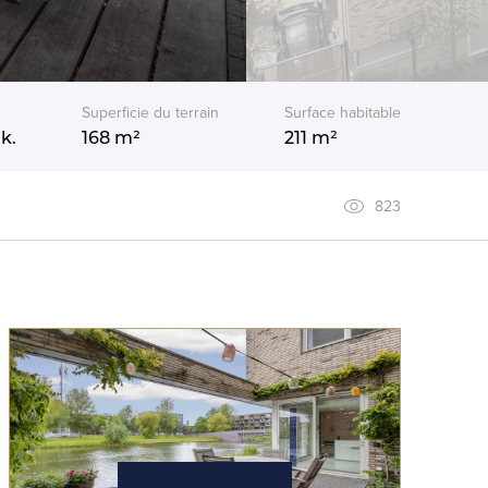
Superficie du terrain
Surface habitable
k.
168 m²
211 m²
823