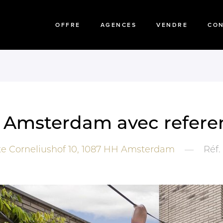
OFFRE
AGENCES
VENDRE
CO
 a Amsterdam avec refere
te Corneliushof 10,
1087 HH
Amsterdam
—
Réf.