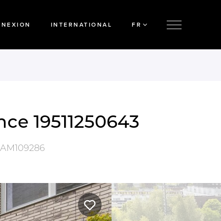
NNEXION
INTERNATIONAL
FR
nce 19511250643
AM109286