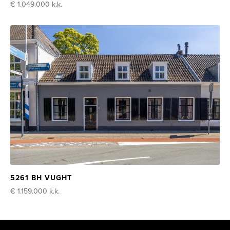
€ 1.049.000
k.k.
5261 BH VUGHT
€ 1.159.000
k.k.