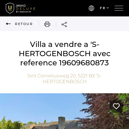
FR
IMPRIMER
RETOUR
Villa a vendre a 'S-
HERTOGENBOSCH avec
reference 19609680873
Sint Corneliusweg 20,
5221 BX
'S-
HERTOGENBOSCH