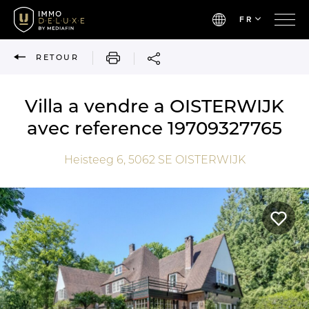
FR
IMPRIMER
RETOUR
Villa a vendre a OISTERWIJK
avec reference 19709327765
Heisteeg 6,
5062 SE
OISTERWIJK