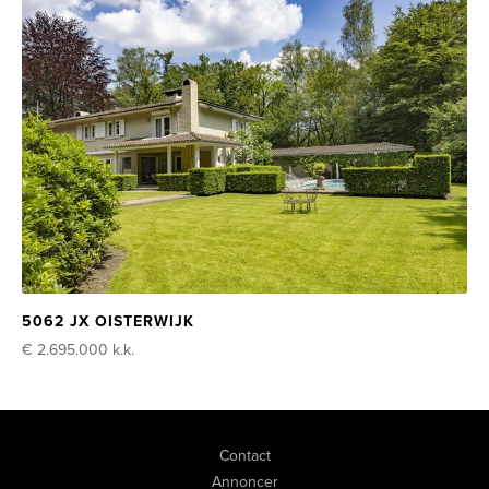
5062 JX OISTERWIJK
€ 2.695.000
k.k.
Contact
Annoncer