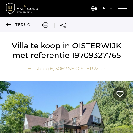
NL
AFDRUKKEN
TERUG
Villa te koop in OISTERWIJK
met referentie 19709327765
Heisteeg 6,
5062 SE
OISTERWIJK