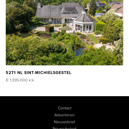
5271 NL SINT-MICHIELSGESTEL
€ 1.395.000
k.k.
Contact
Adverteren
Nieuwsbrief
Privacybeleid