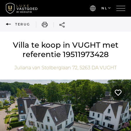
NL
AFDRUKKEN
TERUG
Villa te koop in VUGHT met
referentie 19511973428
Juliana van Stolberglaan 72,
5263 DA
VUGHT