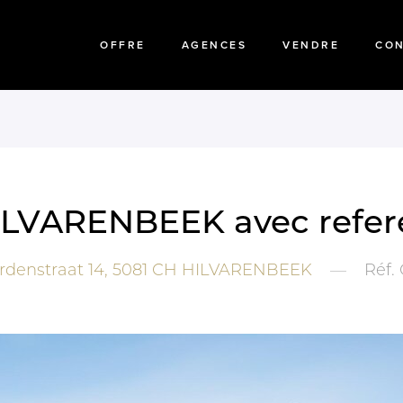
OFFRE
AGENCES
VENDRE
CO
 HILVARENBEEK avec refe
denstraat 14,
5081 CH
HILVARENBEEK
—
Réf.