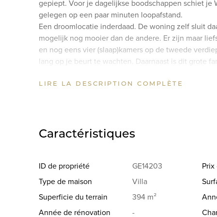
gepiept. Voor je dagelijkse boodschappen schiet je
gelegen op een paar minuten loopafstand.
Een droomlocatie inderdaad. De woning zelf sluit daa
mogelijk nog mooier dan de andere. Er zijn maar lief
en nog eens vier (slaap)kamers op de tweede verdiep
lang op je beurt te wachten. Daarnaast is dit grote f
praktijk aan huis te houden. Hiervoor is dan ook een
LIRE LA DESCRIPTION COMPLÈTE
Een huis van dit formaat, in de breedste zin van het w
rondloopt. Maak een afspraak voor een vrijblijvende 
hoek zien.
Bijzonderheden van de woning:
Caractéristiques
- Vrijstaand herenhuis gelegen aan een van de mooi
- Geschikt voor kantoor of praktijkruimte aan huis, v
ID de propriété
GE14203
Pri
- Prachtige hal met glas-in-lood deuren
Type de maison
Villa
Surf
- (Wijn)kelder
Superficie du terrain
394 m²
Anné
- Lichte en ruimtelijke woonkamer met dubbele open
- Woonkamer aan voorzijde voorzien van geluidwere
Année de rénovation
-
Cha