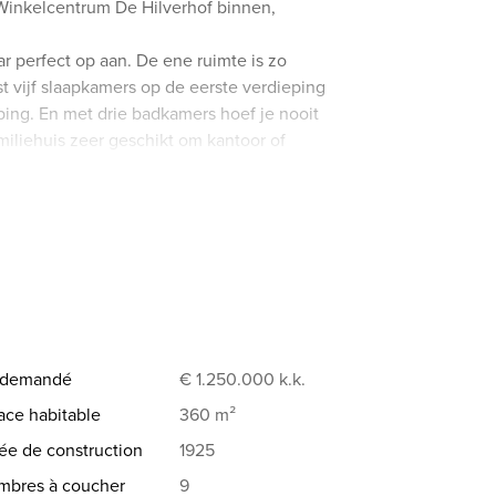
 Winkelcentrum De Hilverhof binnen,
r perfect op aan. De ene ruimte is zo
st vijf slaapkamers op de eerste verdieping
ing. En met drie badkamers hoef je nooit
amiliehuis zeer geschikt om kantoor of
 eigen entree.
oord, komt pas echt bij je binnen als je er
bezichtiging en we laten je ieder sfeervolle
ste straten van Hilvarenbeek
oorzien van eigen entree
x demandé
€ 1.250.000
k.k.
ace habitable
360 m²
e de construction
1925
slaande tuindeuren, houtkachel en erker
nd glas
mbres à coucher
9