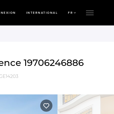
NNEXION
INTERNATIONAL
FR
rence 19706246886
GE14203