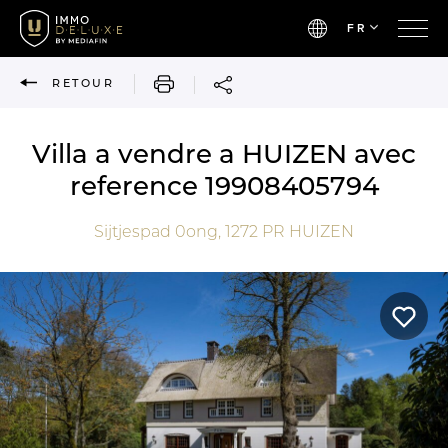
FR
IMPRIMER
RETOUR
Villa a vendre a HUIZEN avec
reference 19908405794
Sijtjespad 0ong,
1272 PR
HUIZEN